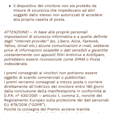
il dispositivo del vincitore non sia protetto da
misure di sicurezza che impediscano ad altri
soggetti dallo stesso non autorizzati di accedere
alla propria casella di posta.
ATTENZIONE! – In base alle proprie personali
impostazioni di sicurezza informatica e a quelle definite
dagli “internet provider” (es. Libero, Alice, Fastweb,
Yahoo, Gmail etc.) alcune comunicazioni e-mail, sebbene
prive di informazioni sospette o dati sensibili e garantite
costantemente con appositi filtri Antivirus e AntiSpam,
potrebbero essere riconosciute come SPAM o Posta
indesiderata.
I premi consegnati ai vincitori non potranno essere
oggetto di scambi commerciali o pubblicitari.
I premi verranno consegnati a mezzo posta o corriere
direttamente all’indirizzo del vincitore entro 180 giorni
dalla conclusione della manifestazione in conformità al
D.P.R. n° 430/2001 – articolo 1, comma 3., nonché del
Regolamento Europeo sulla protezione dei dati personali
EU 679/2016 (“GDPR”).
Poiché la consegna del Premio avviene tramite