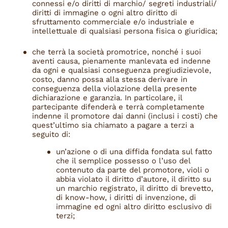
connessi e/o diritti di marchio/ segreti industriali/
diritti di immagine o ogni altro diritto di
sfruttamento commerciale e/o industriale e
intellettuale di qualsiasi persona fisica o giuridica;
che terrà la società promotrice, nonché i suoi
aventi causa, pienamente manlevata ed indenne
da ogni e qualsiasi conseguenza pregiudizievole,
costo, danno possa alla stessa derivare in
conseguenza della violazione della presente
dichiarazione e garanzia. In particolare, il
partecipante difenderà e terrà completamente
indenne il promotore dai danni (inclusi i costi) che
quest’ultimo sia chiamato a pagare a terzi a
seguito di:
un’azione o di una diffida fondata sul fatto
che il semplice possesso o l’uso del
contenuto da parte del promotore, violi o
abbia violato il diritto d’autore, il diritto su
un marchio registrato, il diritto di brevetto,
di know-how, i diritti di invenzione, di
immagine ed ogni altro diritto esclusivo di
terzi;