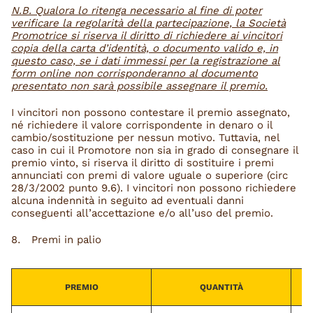
N.B. Qualora lo ritenga necessario al fine di poter
verificare la regolarità della partecipazione, la Società
Promotrice si riserva il diritto di richiedere ai vincitori
copia della carta d’identità, o documento valido e, in
questo caso, se i dati immessi per la registrazione al
form online non corrisponderanno al documento
presentato non sarà possibile assegnare il premio.
I vincitori non possono contestare il premio assegnato,
né richiedere il valore corrispondente in denaro o il
cambio/sostituzione per nessun motivo. Tuttavia, nel
caso in cui il Promotore non sia in grado di consegnare il
premio vinto, si riserva il diritto di sostituire i premi
annunciati con premi di valore uguale o superiore (circ
28/3/2002 punto 9.6). I vincitori non possono richiedere
alcuna indennità in seguito ad eventuali danni
conseguenti all’accettazione e/o all’uso del premio.
Premi in palio
PREMIO
QUANTITÀ