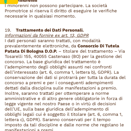
Minorenni
I minorenni non possono partecipare. La società
Promotrice si riserva il diritto di eseguire le verifiche
necessarie in qualsiasi momento.
Trattamento dei Dati Personali.
Informazioni da fornire ex art. 13, GDPR
I dati personali saranno trattati, con modalità
prevalentemente elettroniche, da
Consorzio Di Tutela
Patata Di Bologna D.O.P.
– titolare del trattamento – Via
Tosarelli 155, 40055 Castenaso (BO) per la gestione del
concorso. La base giuridica del trattamento è
l’adempimento degli obblighi assunti nei confronti
dell’interessato (art. 6, comma 1, lettera b), GDPR). La
conservazione dei dati si protrarrà per tutta la durata del
concorso a premi e per i conseguenti adempimenti
dettati dalla disciplina sulle manifestazioni a premio.
Inoltre, saranno trattati per ottemperare a norme
amministrative e di altro genere obbligatorie in forza di
legge vigente nel nostro Paese o in virtù di decisioni
dell’UE, sulla base giuridica dell’adempimento di
obblighi legali cui è soggetto il titolare (art. 6, comma 1,
lettera c), GDPR). Saranno conservati per il tempo
imposto da tali discipline e dalle norme che regolano le
manifestazioni a premi.