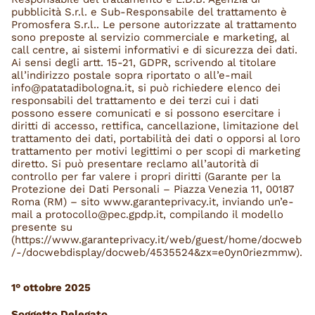
pubblicità S.r.l. e Sub-Responsabile del trattamento è
Promosfera S.r.l.. Le persone autorizzate al trattamento
sono preposte al servizio commerciale e marketing, al
call centre, ai sistemi informativi e di sicurezza dei dati.
Ai sensi degli artt. 15-21, GDPR, scrivendo al titolare
all’indirizzo postale sopra riportato o all’e-mail
info@patatadibologna.it, si può richiedere elenco dei
responsabili del trattamento e dei terzi cui i dati
possono essere comunicati e si possono esercitare i
diritti di accesso, rettifica, cancellazione, limitazione del
trattamento dei dati, portabilità dei dati o opporsi al loro
trattamento per motivi legittimi o per scopi di marketing
diretto. Si può presentare reclamo all’autorità di
controllo per far valere i propri diritti (Garante per la
Protezione dei Dati Personali – Piazza Venezia 11, 00187
Roma (RM) – sito www.garanteprivacy.it, inviando un’e-
mail a protocollo@pec.gpdp.it, compilando il modello
presente su
(https://www.garanteprivacy.it/web/guest/home/docweb
/-/docwebdisplay/docweb/4535524&zx=e0yn0riezmmw).
1° ottobre 2025
Soggetto Delegato