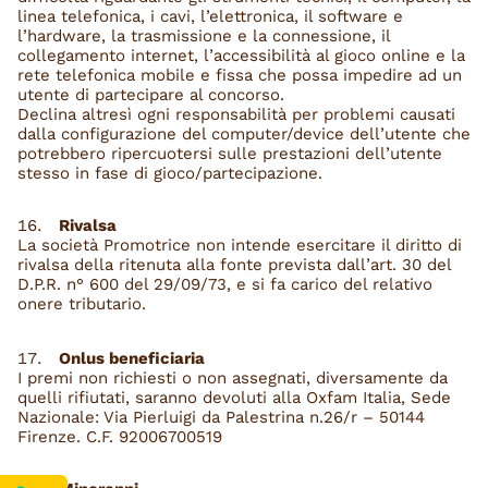
linea telefonica, i cavi, l’elettronica, il software e
l’hardware, la trasmissione e la connessione, il
collegamento internet, l’accessibilità al gioco online e la
rete telefonica mobile e fissa che possa impedire ad un
utente di partecipare al concorso.
Declina altresì ogni responsabilità per problemi causati
dalla configurazione del computer/device dell’utente che
potrebbero ripercuotersi sulle prestazioni dell’utente
stesso in fase di gioco/partecipazione.
Rivalsa
La società Promotrice non intende esercitare il diritto di
rivalsa della ritenuta alla fonte prevista dall’art. 30 del
D.P.R. n° 600 del 29/09/73, e si fa carico del relativo
onere tributario.
Onlus beneficiaria
I premi non richiesti o non assegnati, diversamente da
quelli rifiutati, saranno devoluti alla Oxfam Italia, Sede
Nazionale: Via Pierluigi da Palestrina n.26/r – 50144
Firenze. C.F. 92006700519