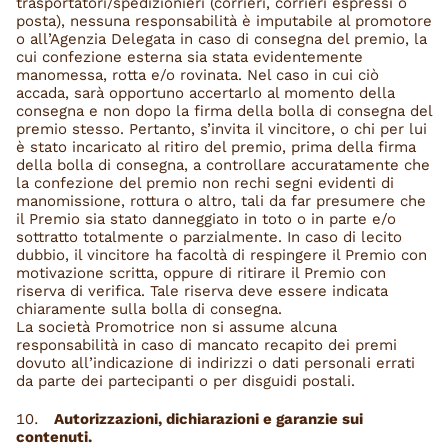
trasportatori/spedizionieri (corrieri, corrieri espressi o
posta), nessuna responsabilità è imputabile al promotore
o all’Agenzia Delegata in caso di consegna del premio, la
cui confezione esterna sia stata evidentemente
manomessa, rotta e/o rovinata. Nel caso in cui ciò
accada, sarà opportuno accertarlo al momento della
consegna e non dopo la firma della bolla di consegna del
premio stesso. Pertanto, s’invita il vincitore, o chi per lui
è stato incaricato al ritiro del premio, prima della firma
della bolla di consegna, a controllare accuratamente che
la confezione del premio non rechi segni evidenti di
manomissione, rottura o altro, tali da far presumere che
il Premio sia stato danneggiato in toto o in parte e/o
sottratto totalmente o parzialmente. In caso di lecito
dubbio, il vincitore ha facoltà di respingere il Premio con
motivazione scritta, oppure di ritirare il Premio con
riserva di verifica. Tale riserva deve essere indicata
chiaramente sulla bolla di consegna.
La società Promotrice non si assume alcuna
responsabilità in caso di mancato recapito dei premi
dovuto all’indicazione di indirizzi o dati personali errati
da parte dei partecipanti o per disguidi postali.
Autorizzazioni, dichiarazioni e garanzie sui
contenuti.