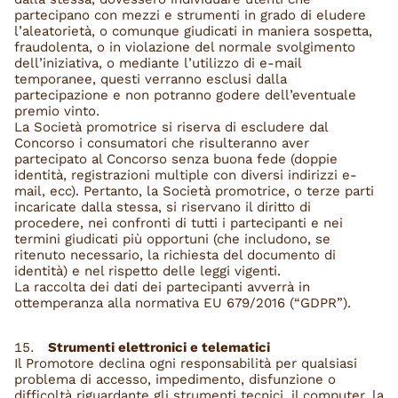
partecipano con mezzi e strumenti in grado di eludere
l’aleatorietà, o comunque giudicati in maniera sospetta,
fraudolenta, o in violazione del normale svolgimento
dell’iniziativa, o mediante l’utilizzo di e-mail
temporanee, questi verranno esclusi dalla
partecipazione e non potranno godere dell’eventuale
premio vinto.
La Società promotrice si riserva di escludere dal
Concorso i consumatori che risulteranno aver
partecipato al Concorso senza buona fede (doppie
identità, registrazioni multiple con diversi indirizzi e-
mail, ecc). Pertanto, la Società promotrice, o terze parti
incaricate dalla stessa, si riservano il diritto di
procedere, nei confronti di tutti i partecipanti e nei
termini giudicati più opportuni (che includono, se
ritenuto necessario, la richiesta del documento di
identità) e nel rispetto delle leggi vigenti.
La raccolta dei dati dei partecipanti avverrà in
ottemperanza alla normativa EU 679/2016 (“GDPR”).
Strumenti elettronici e telematici
Il Promotore declina ogni responsabilità per qualsiasi
problema di accesso, impedimento, disfunzione o
difficoltà riguardante gli strumenti tecnici, il computer, la