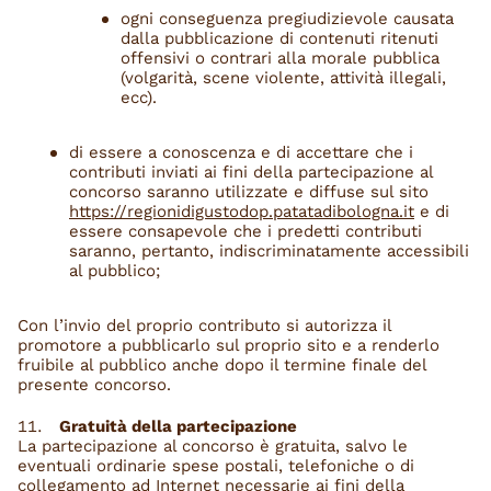
ogni conseguenza pregiudizievole causata
dalla pubblicazione di contenuti ritenuti
offensivi o contrari alla morale pubblica
(volgarità, scene violente, attività illegali,
ecc).
di essere a conoscenza e di accettare che i
contributi inviati ai fini della partecipazione al
concorso saranno utilizzate e diffuse sul sito
https://regionidigustodop.patatadibologna.it
e di
essere consapevole che i predetti contributi
saranno, pertanto, indiscriminatamente accessibili
al pubblico;
Con l’invio del proprio contributo si autorizza il
promotore a pubblicarlo sul proprio sito e a renderlo
fruibile al pubblico anche dopo il termine finale del
presente concorso.
Gratuità della partecipazione
La partecipazione al concorso è gratuita, salvo le
eventuali ordinarie spese postali, telefoniche o di
collegamento ad Internet necessarie ai fini della