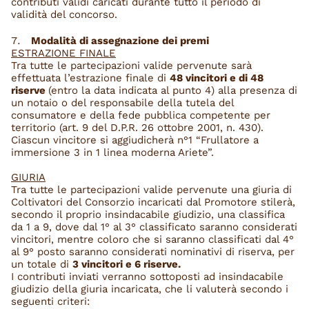
contributi validi caricati durante tutto il periodo di
validità del concorso.
Modalità di assegnazione dei premi
ESTRAZIONE FINALE
Tra tutte le partecipazioni valide pervenute sarà
effettuata l’estrazione finale di
48 vincitori e di 48
riserve
(entro la data indicata al punto 4) alla presenza di
un notaio o del responsabile della tutela del
consumatore e della fede pubblica competente per
territorio (art. 9 del D.P.R. 26 ottobre 2001, n. 430).
Ciascun vincitore si aggiudicherà n°1 “Frullatore a
immersione 3 in 1 linea moderna Ariete”.
GIURIA
Tra tutte le partecipazioni valide pervenute una giuria di
Coltivatori del Consorzio incaricati dal Promotore stilerà,
secondo il proprio insindacabile giudizio, una classifica
da 1 a 9, dove dal 1° al 3° classificato saranno considerati
vincitori, mentre coloro che si saranno classificati dal 4°
al 9° posto saranno considerati nominativi di riserva, per
un totale di
3 vincitori e 6 riserve.
I contributi inviati verranno sottoposti ad insindacabile
giudizio della giuria incaricata, che li valuterà secondo i
seguenti criteri: