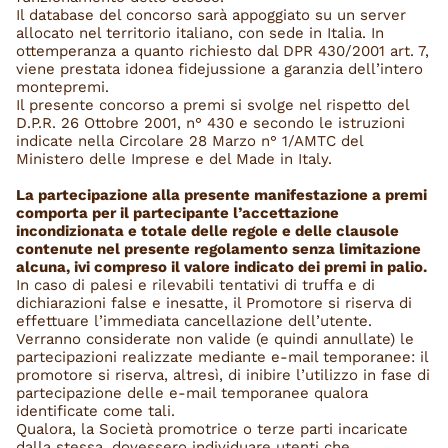
Il database del concorso sarà appoggiato su un server
allocato nel territorio italiano, con sede in Italia. In
ottemperanza a quanto richiesto dal DPR 430/2001 art. 7,
viene prestata idonea fidejussione a garanzia dell’intero
montepremi.
Il presente concorso a premi si svolge nel rispetto del
D.P.R. 26 Ottobre 2001, n° 430 e secondo le istruzioni
indicate nella Circolare 28 Marzo n° 1/AMTC del
Ministero delle Imprese e del Made in Italy.
La partecipazione alla presente manifestazione a premi
comporta per il partecipante l’accettazione
incondizionata e totale delle regole e delle clausole
contenute nel presente regolamento senza limitazione
alcuna, ivi compreso il valore indicato dei premi in palio.
In caso di palesi e rilevabili tentativi di truffa e di
dichiarazioni false e inesatte, il Promotore si riserva di
effettuare l’immediata cancellazione dell’utente.
Verranno considerate non valide (e quindi annullate) le
partecipazioni realizzate mediante e-mail temporanee: il
promotore si riserva, altresì, di inibire l’utilizzo in fase di
partecipazione delle e-mail temporanee qualora
identificate come tali.
Qualora, la Società promotrice o terze parti incaricate
dalla stessa, dovessero individuare utenti che