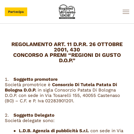
Partecipa
REGOLAMENTO ART. 11 D.P.R. 26 OTTOBRE
2001, 430
CONCORSO A PREMI “REGIONI DI GUSTO
D.O.P.”
Soggetto promotore
Società promotrice è
Consorzio Di Tutela Patata Di
Bologna D.O.P.
in sigla Consorzio Patata Di Bologna
D.O.P. con sede in Via Tosarelli 155, 40055 Castenaso
(BO) – C.F. e P. Iva 02283901201.
Soggetto Delegato
Società delegate sono:
L.D.B. Agenzia di pubblicità S.r.l.
con sede in Via